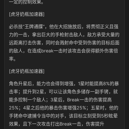
一定的控制效果。
[虎牙奶瓶加速器]
必杀技”王牌通牒”，他在大招施放后，将贯彻正义且强
力的一击，拿出巨大的手枪射击敌人，敌方承受大量的
远距离打击伤害，同时会溅射命中受到伤害的目标后面
的敌人，在造成break一击时该攻击会获得额外伤害倍
率。
[虎牙奶瓶加速器]
角色升星后，能力也会得到增强，1星时能提高8%的暴
击率；提升到2星，可以让该角色多储存一副手铐，就
能多控制一个敌人；3星后，Break一击的伤害提高
25%；4星之后他的暴击伤害增强25%；五星时，他的
手铐命中逮捕令当中的对手，该目标立刻受到5秒眩晕
效果，且下一次攻击打出Break一击，伤害提升