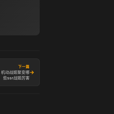
下一篇
→
行 机动战姬聚变哪
些ssr战姬厉害