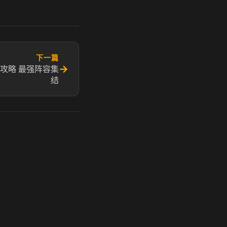
下一篇
→
攻略 最强阵容集
结