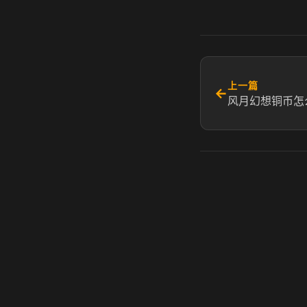
上一篇
←
风月幻想铜币怎