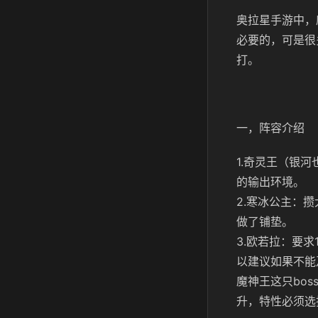
奥拉星手游中，
必要的，可是很
打。
一，阵容介绍
1.奇灵王（银
的输出环境。
2.寒冰公主：
做了铺垫。
3.欧若拉：要
以建议如果不能
魔神王这只bo
升，特性必须选