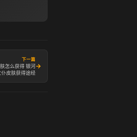
下一篇
→
肤怎么获得 银河
女仆皮肤获得途经