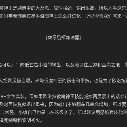
魔神王是剧情中的大反派，属性强劲，输出很高。所以入手这只
多同学苦恼奥拉星手游魔神王怎么打进化，所以今天我们就来一
[虎牙奶瓶加速器]
河也可以）：降低左右小怪的输出，以及嘲讽住后羿和至高之眼，
攒大招聚灵破自爆，来降低魔神王的暴击和平伤。也是为了欧洛拉
求18+金色套装，但如果欧洛拉被魔神王技能减掉两层暴击的话会
及时否恢复就退出重来，因为输出不够翻车几率会增加，所以要
ss非常强，小编自己也是卡在这很久了。所以建议用怒焰套装代
择克制魔和黎明初火。