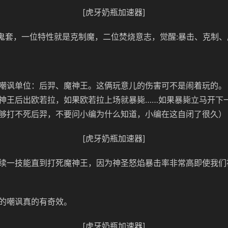
[虎牙奶瓶加速器]
金鬼套，一位特性就是克制魔，二位焚烧意志，觉醒:暴击、克制
嘲讽单位：后羿、魔神王。这俩玩意儿的伤害可不是闹着玩的。
神王后出欧若拉，如果欧若拉上场就暴毙……如果暴毙立马开下
够打不死后羿，不要问小编为什么知道，小编在这自闭了很久）
[虎牙奶瓶加速器]
续一技能直到打死魔神王，因为神圣怒焰暴击率非常高即使我们
的嘲讽真的有奇效。
[虎牙奶瓶加速器]