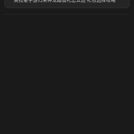
奥拉星手游归来神宠超值礼怎么选 礼包选择攻略
虎牙奶瓶加速器
玩 Steam 用奶瓶 - 关键时刻奶你一口
© 2025 虎牙奶瓶加速器|广州虎牙信息科技有限公司. 保留
所有权利.