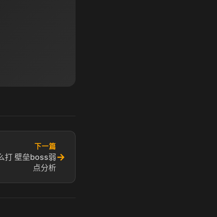
下一篇
→
打 壁垒boss弱
点分析