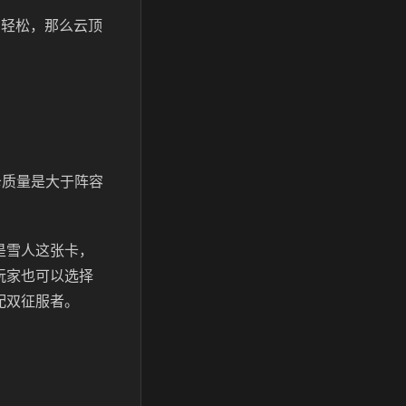
当轻松，那么云顶
。
卡质量是大于阵容
是雪人这张卡，
玩家也可以选择
配双征服者。