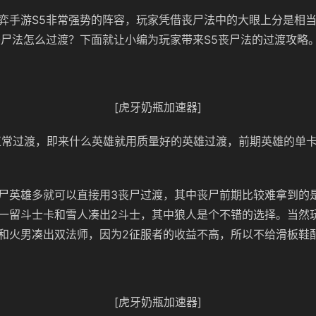
弈手游S5非常强势的阵容，玩家凭借丧尸法中的大眼上分是相
丧尸法怎么过渡？下面就让小编为玩家带来S5丧尸法的过渡攻略
[虎牙奶瓶加速器]
正常过渡，即来什么英雄就用质量好的英雄过渡，前期英雄的单
尸英雄多就可以直接用3丧尸过渡，其中丧尸前期比较难拿到的
一留斗士卡和雪人凑出2斗士，其中狼人是个不错的选择。当然
和火男凑出双法师，因为2征服者的收益不高，所以不给滑板鞋
[虎牙奶瓶加速器]