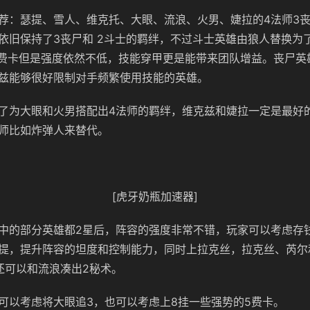
荐：瑟提、雪人、维克托、大眼、流浪、火男、婕拉的4法师3丧
依旧保持了3丧尸和 2斗士的羁绊，不过斗士英雄由狼人替换为
2费卡但是强度依然不低，技能穿甲更是能带来团队增益。丧尸英
兹能够很好限制对手频繁使用技能的英雄。
了为大眼和火男搭配出4法师的羁绊，维克兹和婕拉一定是最好
师比如炸弹人来替代。
[虎牙奶瓶加速器]
中的部分英雄都2星后，阵容的强度非常不错，玩家可以考虑存钱
提，提升阵容的坦度和控制能力，同时上拉克丝，拉克丝、芮尔
还可以和流浪凑出2秘术。
可以考虑将大眼追3，也可以考虑上8挂一些强势的5费卡。