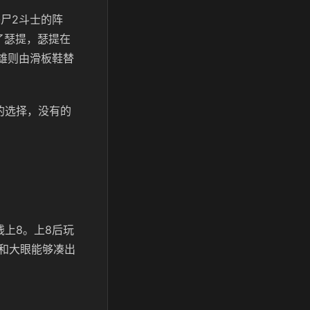
尸2斗士的阵
了瑟提，瑟提在
雄则由滑板鞋替
的选择，没有的
上8。上8后玩
和大眼能够凑出