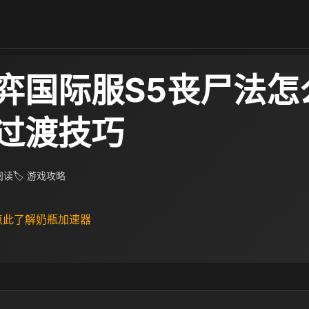
弈国际服S5丧尸法怎
过渡技巧
 阅读
🏷 游戏攻略
 点此了解奶瓶加速器