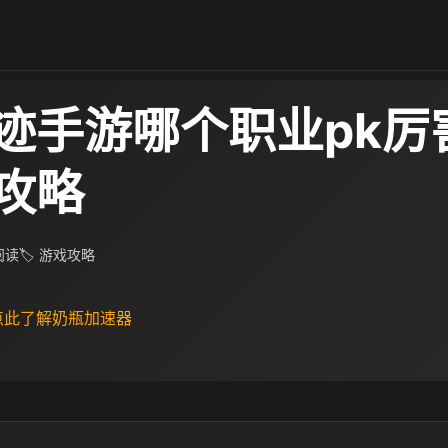
迹手游哪个职业pk厉
攻略
 阅读
🏷 游戏攻略
 点此了解奶瓶加速器