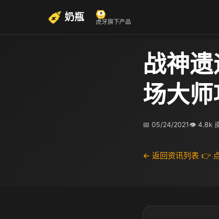
奶瓶
虎牙旗下产品
战神遗
场大师
📅 05/24/2021
👁 4.8k
← 返回资讯列表
👉