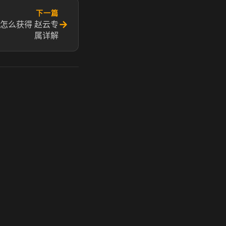
下一篇
→
怎么获得 赵云专
属详解
玩 Steam 用奶瓶 - 关键时刻奶你一口