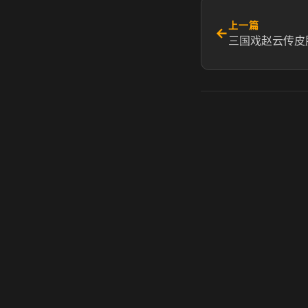
上一篇
←
三国戏赵云传皮
虎牙奶瓶加速器