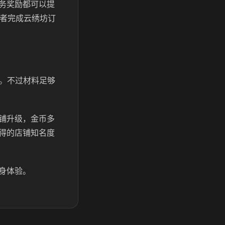
务奖励都可以提
或者完成云绣坊订
点。不过材料足够
铺升级，金币多
得的店铺知名度
身体验。