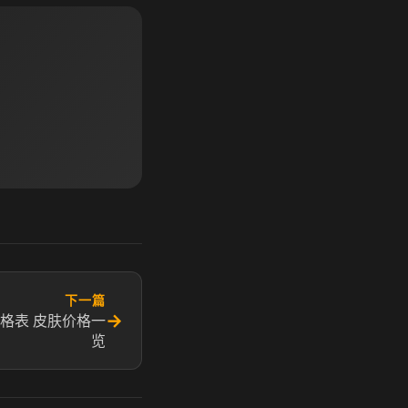
下一篇
→
格表 皮肤价格一
览