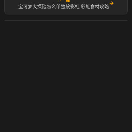
→
宝可梦大探险怎么单独放彩虹 彩虹食材攻略
虎牙奶瓶加速器
玩 Steam 用奶瓶 - 关键时刻奶你一口
© 2025 虎牙奶瓶加速器|广州虎牙信息科技有限公司. 保留