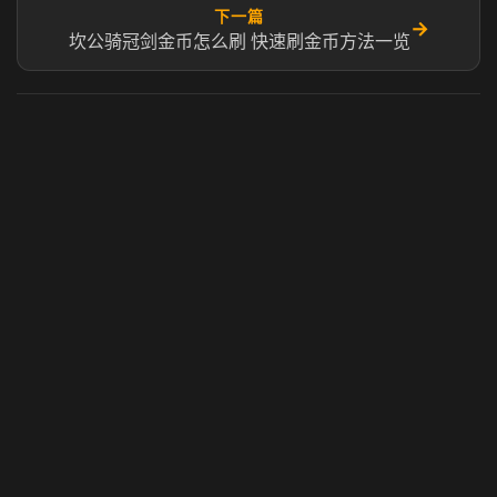
下一篇
→
坎公骑冠剑金币怎么刷 快速刷金币方法一览
虎牙奶瓶加速器
玩 Steam 用奶瓶 - 关键时刻奶你一口