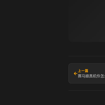
上一篇
←
赛马娘真机伶怎