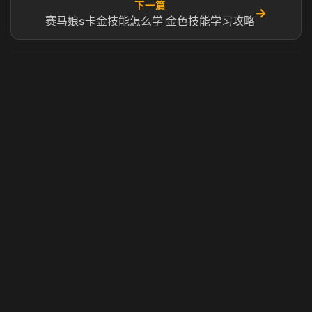
下一篇
→
赛马娘s卡金技能怎么学 金色技能学习攻略
虎牙奶瓶加速器
玩 Steam 用奶瓶 - 关键时刻奶你一口
© 2025 虎牙奶瓶加速器|广州虎牙信息科技有限公司. 保留