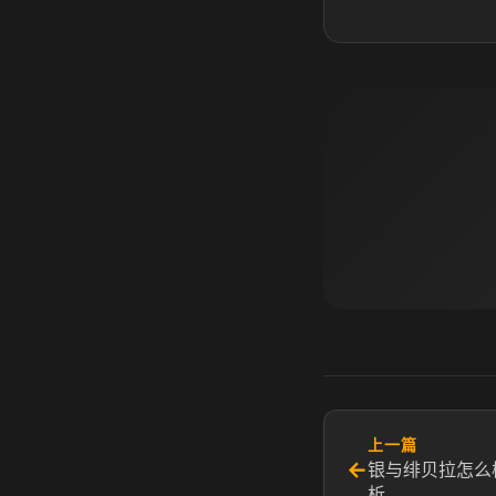
上一篇
←
银与绯贝拉怎么
析