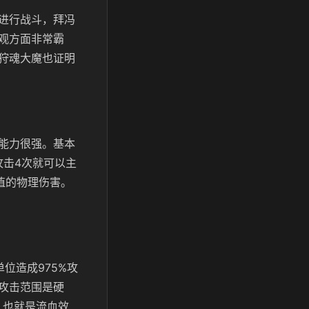
进行战斗，拜冯
观方面非常霸
狩魂大魔也证明
能力很强。基本
攻击4次就可以主
值的物理伤害。
位造成975%攻
攻击范围是硬
，也就是流血效