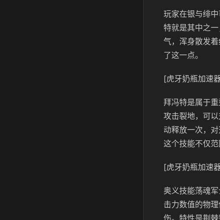
玩家在银与绯中
特就是其中之一
气，浑身散发着
了这一点。
[虎牙奶瓶加速器
拜冯特是属于重
攻击裂地，可以
动释放一次，对
这个技能不仅范
[虎牙奶瓶加速器
奥义技能荡魂军
击力数值的物理
伤。特性是荆棘