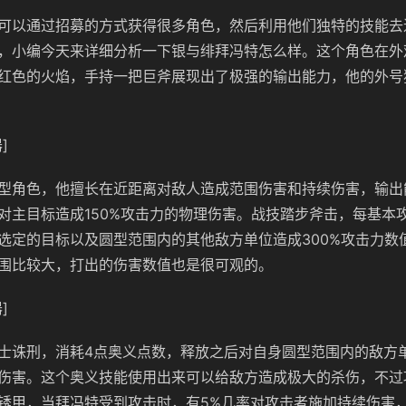
可以通过招募的方式获得很多角色，然后利用他们独特的技能去
，小编今天来详细分析一下银与绯拜冯特怎么样。这个角色在外
红色的火焰，手持一把巨斧展现出了极强的输出能力，他的外号
]
型角色，他擅长在近距离对敌人造成范围伤害和持续伤害，输出
对主目标造成150%攻击力的物理伤害。战技踏步斧击，每基本
选定的目标以及圆型范围内的其他敌方单位造成300%攻击力数
围比较大，打出的伤害数值也是很可观的。
]
士诛刑，消耗4点奥义点数，释放之后对自身圆型范围内的敌方单
伤害。这个奥义技能使用出来可以给敌方造成极大的杀伤，不过
锈甲，当拜冯特受到攻击时，有5%几率对攻击者施加持续伤害