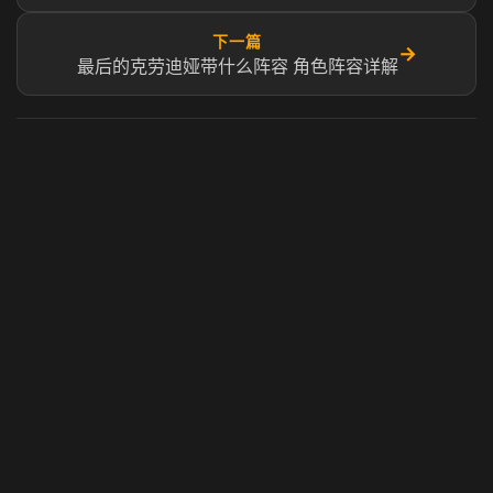
下一篇
→
最后的克劳迪娅带什么阵容 角色阵容详解
虎牙奶瓶加速器
玩 Steam 用奶瓶 - 关键时刻奶你一口