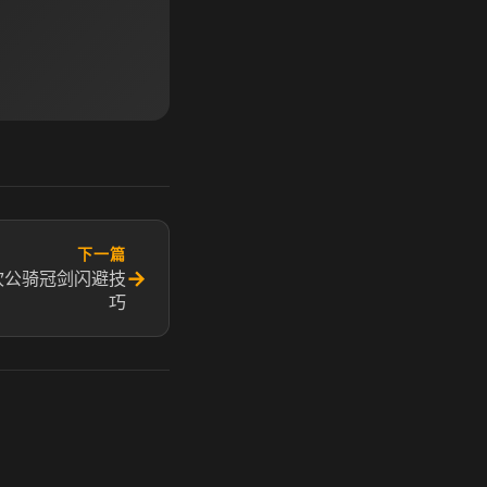
下一篇
→
坎公骑冠剑闪避技
巧