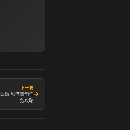
下一篇
→
么做 风流雅韵任
务攻略