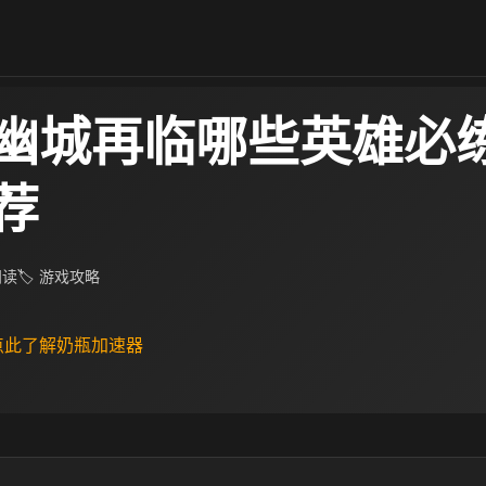
幽城再临哪些英雄必练
荐
阅读
🏷 游戏攻略
 点此了解奶瓶加速器