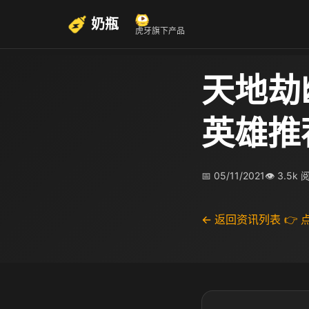
奶瓶
虎牙旗下产品
天地劫
英雄推
📅 05/11/2021
👁 3.5k 
← 返回资讯列表
👉