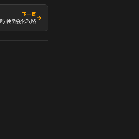
下一篇
→
吗 装备强化攻略
玩 Steam 用奶瓶 - 关键时刻奶你一口