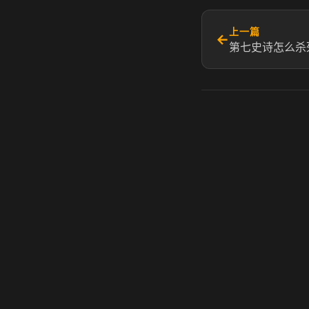
上一篇
←
第七史诗怎么杀
虎牙奶瓶加速器