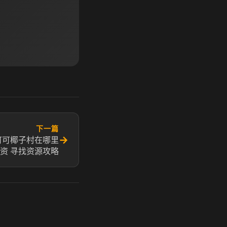
下一篇
→
可可椰子村在哪里
资 寻找资源攻略