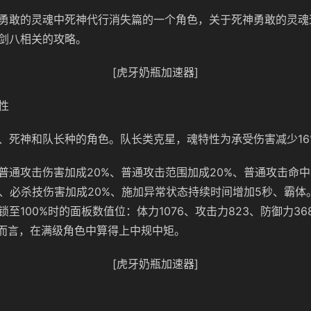
勇敢的灵魂中死神代行消失篇的一个角色，关于死神勇敢的灵魂
剑八相关的攻略。
[虎牙奶瓶加速器]
性
、死神和队长种的角色。队长类克星，魂特性为承受伤害减少16
普通攻击伤害加成20%、普通攻击范围加成20%、普通攻击命
%、必杀技伤害加成20%、施加异常状态持续时间增加5秒、霸体
至100%时的面板数值位：体力1076、攻击力823、防御力36
值而言，在满级角色中算得上中规中矩。
[虎牙奶瓶加速器]