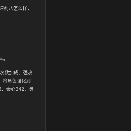
速剑八怎么样，
%。
中次数加成、强攻
。将角色强化到
8、会心342、灵