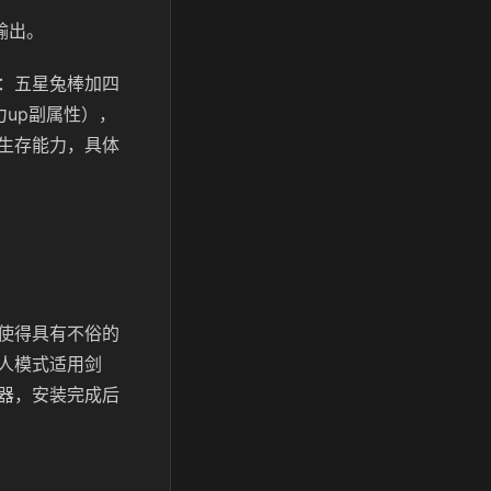
输出。
：五星兔棒加四
up副属性），
生存能力，具体
使得具有不俗的
人模式适用剑
器，安装完成后