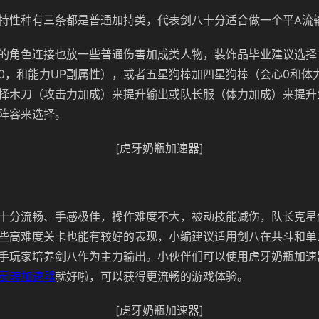
特性种有三条都是普通加持类，代表剑八十分适合做一个平A流
的角色连接也放一些普通伤害加成类人物，装饰品毕业建议选择
0，和能力UP副属性），或者五星狗棒加四星狗棒（会心0和体力
择木刀（攻击力加成）来提升输出或队长服（体力加成）来提升
阵容来选择。
[虎牙奶瓶加速器]
十分流畅、手感极佳，操作难度不大，被动技能减伤，队长克星
些高难度关卡也能有较好的表现，小编建议适用剑八在共斗和单
手玩家培养剑八作为主力输出。小伙伴们可以使用虎牙奶瓶加速
灵魂加速器
就好啦，可以获得更流畅的游戏体验。
[虎牙奶瓶加速器]