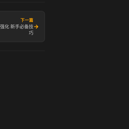
下一篇
→
强化 新手必备技
巧