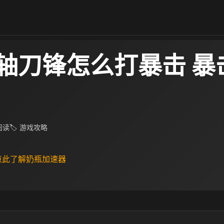
轴刀锋怎么打暴击 暴
 阅读
🏷 游戏攻略
 点此了解奶瓶加速器