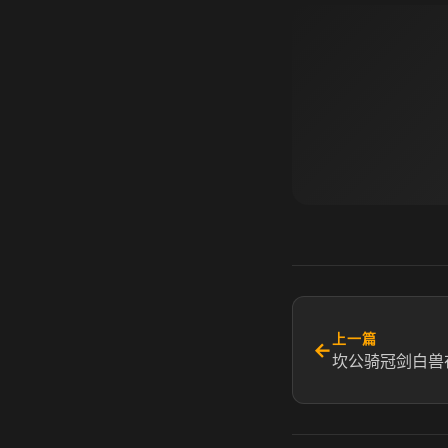
上一篇
←
坎公骑冠剑白兽