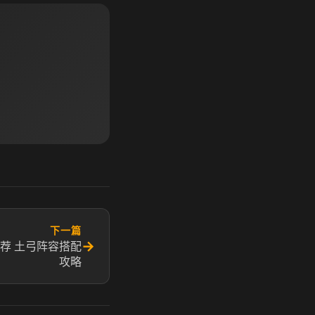
下一篇
→
荐 土弓阵容搭配
攻略