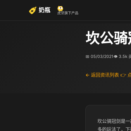
奶瓶
虎牙旗下产品
坎公骑
📅 05/03/2021
👁 3.5k
← 返回资讯列表
👉
坎公骑冠剑是一
多的玩法了，下