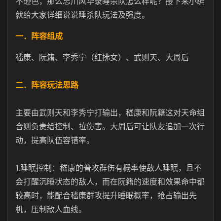
不逊色，那么忘川风华录睡杀队怎么样呢？接下来小编
就给大家详细说说睡杀队玩法及强度。
一．阵容组成
嵇康、阮籍、李秀宁（红拂女）、武则天、大周后
二．阵容玩法思路
主要由武则天和李秀宁打输出，嵇康和阮籍这对天命组
合则负责给控制、拉伤害。大周后可让队友追加一次行
动，提高队伍容错率。
1.睡眠控制：嵇康的普攻群伤有概率使敌人睡眠，且不
会打醒沉睡状态的敌人，而在阮籍的速度和效果命中都
较高时，能配合嵇康群攻提升睡眠概率，抢占输出先
机，压制敌人血线。