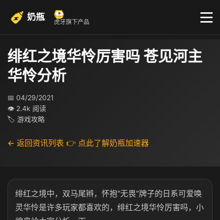
奶瓶
虎牙旗下产品
绯红之境华怜厉害吗 苍见河主
华怜分析
📅 04/29/2021
👁 2.4k 阅读
🏷 游戏攻略
← 返回资讯列表
👉 点此了解奶瓶加速器
绯红之境中，双马尾辫，怀抱“无畏”牌子的日系可爱唤
灵华怜是许多玩家都喜欢的，绯红之境华怜厉害吗，小