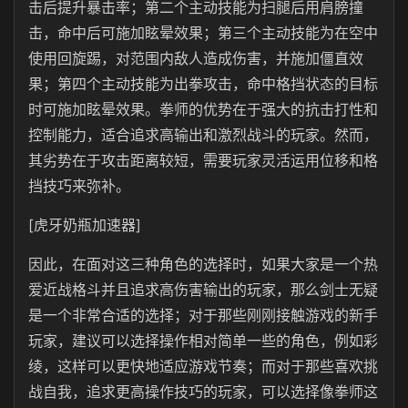
击后提升暴击率；第二个主动技能为扫腿后用肩膀撞
击，命中后可施加眩晕效果；第三个主动技能为在空中
使用回旋踢，对范围内敌人造成伤害，并施加僵直效
果；第四个主动技能为出拳攻击，命中格挡状态的目标
时可施加眩晕效果。拳师的优势在于强大的抗击打性和
控制能力，适合追求高输出和激烈战斗的玩家。然而，
其劣势在于攻击距离较短，需要玩家灵活运用位移和格
挡技巧来弥补。
[虎牙奶瓶加速器]
因此，在面对这三种角色的选择时，如果大家是一个热
爱近战格斗并且追求高伤害输出的玩家，那么剑士无疑
是一个非常合适的选择；对于那些刚刚接触游戏的新手
玩家，建议可以选择操作相对简单一些的角色，例如彩
绫，这样可以更快地适应游戏节奏；而对于那些喜欢挑
战自我，追求更高操作技巧的玩家，可以选择像拳师这