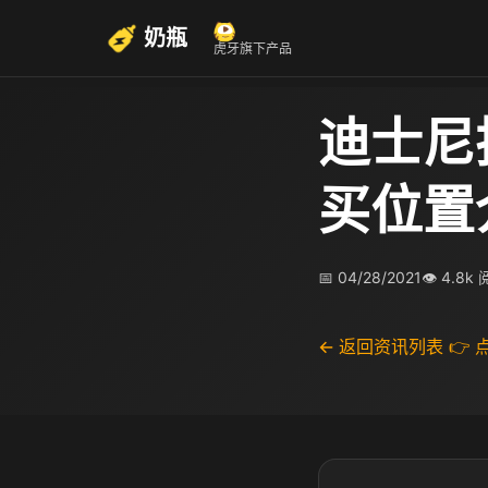
奶瓶
虎牙旗下产品
迪士尼
买位置
📅 04/28/2021
👁 4.8k
← 返回资讯列表
👉