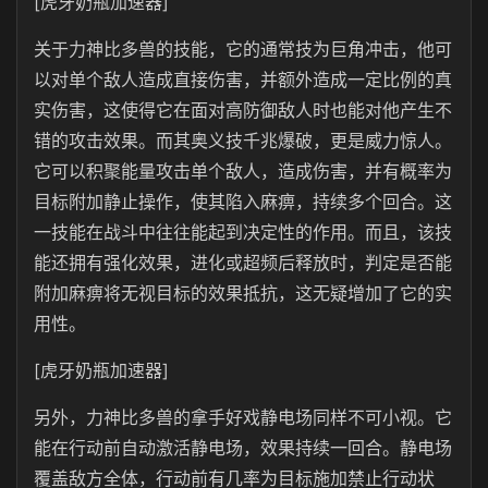
[虎牙奶瓶加速器]
关于力神比多兽的技能，它的通常技为巨角冲击，他可
以对单个敌人造成直接伤害，并额外造成一定比例的真
实伤害，这使得它在面对高防御敌人时也能对他产生不
错的攻击效果。而其奥义技千兆爆破，更是威力惊人。
它可以积聚能量攻击单个敌人，造成伤害，并有概率为
目标附加静止操作，使其陷入麻痹，持续多个回合。这
一技能在战斗中往往能起到决定性的作用。而且，该技
能还拥有强化效果，进化或超频后释放时，判定是否能
附加麻痹将无视目标的效果抵抗，这无疑增加了它的实
用性。
[虎牙奶瓶加速器]
另外，力神比多兽的拿手好戏静电场同样不可小视。它
能在行动前自动激活静电场，效果持续一回合。静电场
覆盖敌方全体，行动前有几率为目标施加禁止行动状