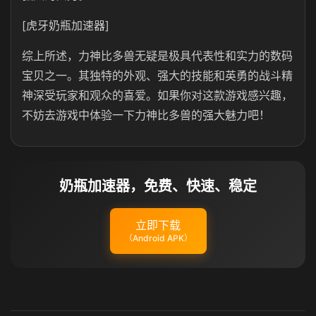
[虎牙奶瓶加速器]
综上所述，力神比多兽无疑是极具代表性和实力的数码
宝贝之一。其独特的外观、强大的技能和英勇的战斗精
神深受玩家和观众的喜爱。如果你对这款游戏感兴趣，
不妨去游戏中体验一下力神比多兽的强大魅力吧！
奶瓶加速器，免费、快速、稳定
立即下载
（Android APK）