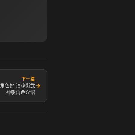
下一篇
→
角色好 镇魂街武
神躯角色介绍