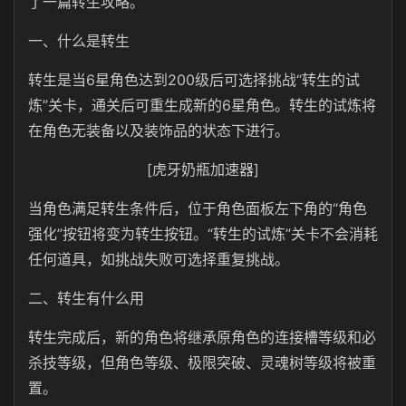
了一篇转生攻略。
一、
什么是转生
转生是当6
星角色达到
200级后可选择挑战“转生的试
炼”关卡，通关后可重生成新的
6
星角色。转生的试炼将
在角色无装备以及装饰品的状态下进行。
[虎牙奶瓶加速器]
当角色满足转生条件后，位于角色面板左下角的“角色
强化”按钮将变为转生按钮。“转生的试炼”关卡不会消耗
任何道具，如挑战失败可选择重复挑战。
二、
转生有什么用
转生完成后，新的角色将继承原角色的连接槽等级和必
杀技等级，但角色等级、极限突破、灵魂树等级将被重
置。