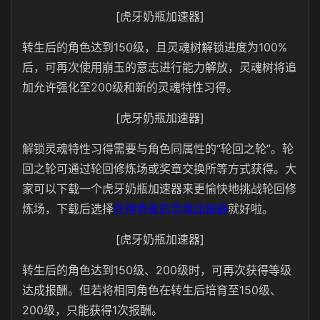
[虎牙奶瓶加速器]
转生后的角色达到150
级，且灵魂树解锁进度为
100%
后，可再次使用崩玉的意志进行能力解放，灵魂树将追
加允许强化至
200
级和新的灵魂特性习得。
[虎牙奶瓶加速器]
解锁灵魂特性习得需要与角色同属性的“轮回之轮”。轮
回之轮可通过轮回修炼场或奖章交换所等方式获得。大
家可以下载一个
虎牙奶瓶
加速器来更愉快地挑战轮回修
炼场，下载后选择
死神勇敢的灵魂加速器
就好啦。
[虎牙奶瓶加速器]
转生后的角色达到150
级、
200级时，可再次获得等级
达成报酬。但若将相同角色在转生后培育至
150
级、
200
级，只能获得
1
次报酬。