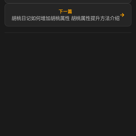
下一篇
→
胡桃日记如何增加胡桃属性 胡桃属性提升方法介绍
虎牙奶瓶加速器
玩 Steam 用奶瓶 - 关键时刻奶你一口