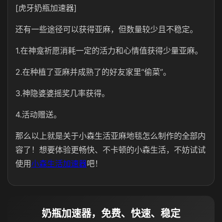
[虎牙奶瓶加速器]
还有一些途径可以获得亚麻，但数量较少且不稳定。
1.在神龛祈愿消耗一定的活力和心情值获得少量亚麻。
2.在种植了亚麻并成熟了的好友家里“偷菜”。
3.神隐婆婆摇奖几率获得。
4.活动赠送。
那么以上就是关于小森生活亚麻地毯怎么制作的全部内
容了！想要体验更畅快、不卡顿的小森生活，不妨试试
使用
小森生活加速器
吧！
奶瓶加速器，免费、快速、稳定