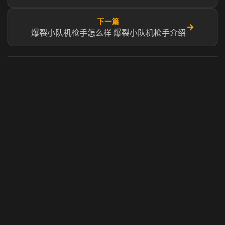
下一篇
→
爆裂小队机枪手怎么样 爆裂小队机枪手介绍
虎牙奶瓶加速器