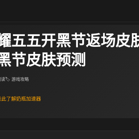
耀五五开黑节返场皮肤
黑节皮肤预测
 阅读
🏷 游戏攻略
 点此了解奶瓶加速器