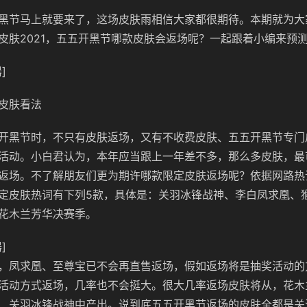
黑节马上就要来了，这场皮肤雨相信大家都很期待。本期就为大
皮肤2021，五五开黑节哪款皮肤会返场呢？一起跟着小编来预
]
皮肤看法
开黑节时，不只有皮肤返场，又有不收费皮肤、五五开黑节专门
活动。小白君认为，本年应当跟上一年差不多，那么多皮肤，最
返场。不了解朋友们更为期许哪款限定皮肤返场呢？依据网路热
定皮肤热词有下列5款，具体是：关羽冰锋战神、李白凤求凰、
花木兰芳华决赛季。
]
，凤求凰、至尊宝已不会再直售返场，假如返场将是抽奖活动的
活动方式返场，几率也不会挺大。很大几率返场皮肤将从，花木
、关羽冰锋战神中产出。说到底五五开黑节返场的皮肤全都是关