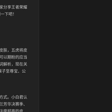
家分享王者荣耀
测一下吧！
皮肤，五虎将皮
可以期盼的应当
词解析，现在关
猴子至尊宝、公
方式。小白君认
兰芳华决赛季、
注度超高的皮