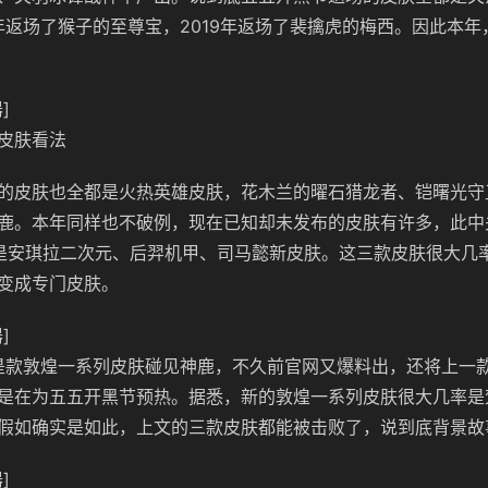
0年返场了猴子的至尊宝，2019年返场了裴擒虎的梅西。因此本
]
皮肤看法
的皮肤也全都是火热英雄皮肤，花木兰的曜石猎龙者、铠曙光守
鹿。本年同样也不破例，现在已知却未发布的皮肤有许多，此中
是安琪拉二次元、后羿机甲、司马懿新皮肤。这三款皮肤很大几
变成专门皮肤。
]
的是款敦煌一系列皮肤碰见神鹿，不久前官网又爆料出，还将上一
是在为五五开黑节预热。据悉，新的敦煌一系列皮肤很大几率是
假如确实是如此，上文的三款皮肤都能被击败了，说到底背景故
]