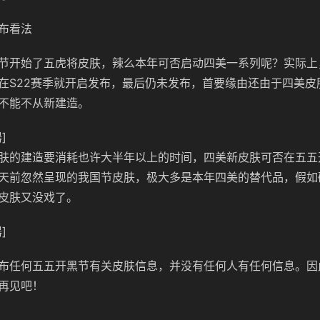
布看法
节开始了五虎将皮肤，辣么本年可否启动四美一系列呢？实际上
在S22赛季就开启发布，最后仍未发布，首要缘由还由于四美皮
不能不从新建造。
]
肤的建造要消耗也许大半年以上的时间，四美新皮肤可否在五五
天前忽然呈现的我国节皮肤，极大多是本年四美的替代品，假如
皮肤又没戏了。
]
布任何五五开黑节有关皮肤信息，并没有任何人有任何信息。因
再见吧！