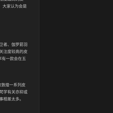
年，大家认为会是
卫者、伽罗箭羽
关注度较高的皮
率有一款会在五
款敦煌一系列皮
梵学有关亦抑或
事相差太多。