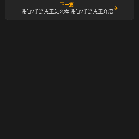
下一篇
→
诛仙2手游鬼王怎么样 诛仙2手游鬼王介绍
虎牙奶瓶加速器
玩 Steam 用奶瓶 - 关键时刻奶你一口