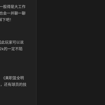
一般得是大工作
也会一并聊一聊
解下吧！
因此玩家可以说
2k的一定不陌
。《美职篮全明
模，还有球员的技