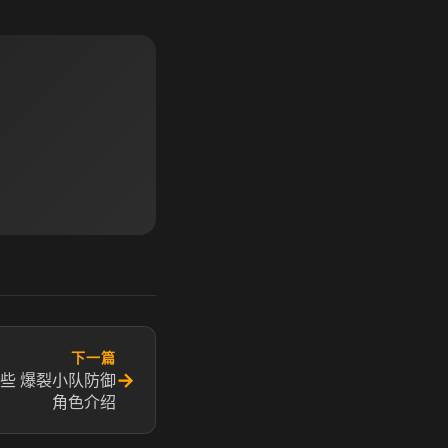
下一篇
→
些 爆裂小队防御
角色介绍