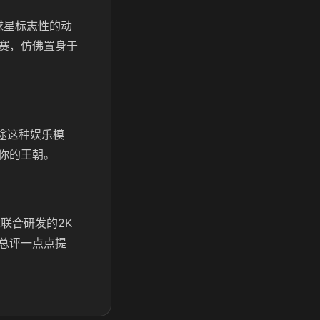
球星标志性的动
赛，仿佛置身于
途这种娱乐模
你的王朝。
联合研发的2K
总评一点点提