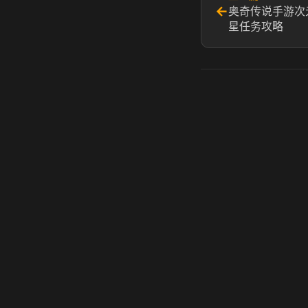
←
奥奇传说手游次
星任务攻略
虎牙奶瓶加速器