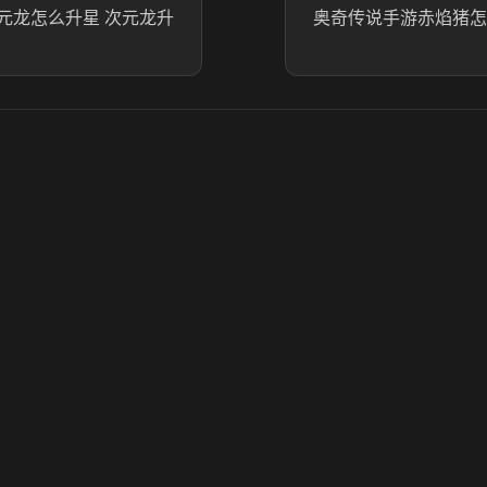
元龙怎么升星 次元龙升
奥奇传说手游赤焰猪怎
© 2025 虎牙