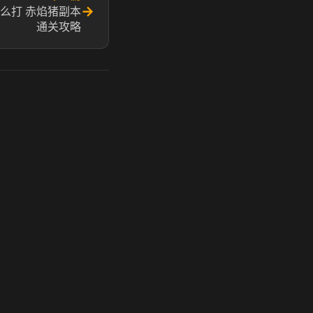
→
么打 赤焰猪副本
通关攻略
玩 Steam 用奶瓶 - 关键时刻奶你一口
奶瓶加速器|广州虎牙信息科技有限公司. 保留所有权利.