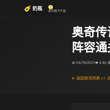
奶瓶
虎牙旗下产品
奥奇传
阵容通
📅 04/19/2021
👁 4.8k
← 返回资讯列表
👉