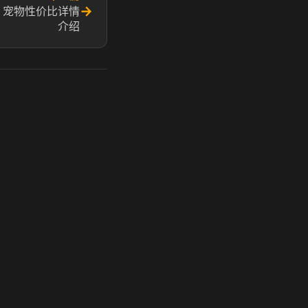
→
 宠物性价比详情
介绍
玩 Steam 用奶瓶 - 关键时刻奶你一口
奶瓶加速器|广州虎牙信息科技有限公司. 保留所有权利.