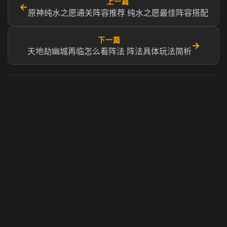
上一篇
←
原神纯水之愿通关阵容推荐 纯水之愿最佳阵容搭配
下一篇
→
天地劫幽城再临怎么看阵法 阵法具体玩法简析