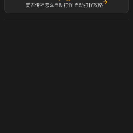
→
复古传神怎么自动打怪 自动打怪攻略
虎牙奶瓶加速器
玩 Steam 用奶瓶 - 关键时刻奶你一口
© 2025 虎牙奶瓶加速器|广州虎牙信息科技有限公司. 保留