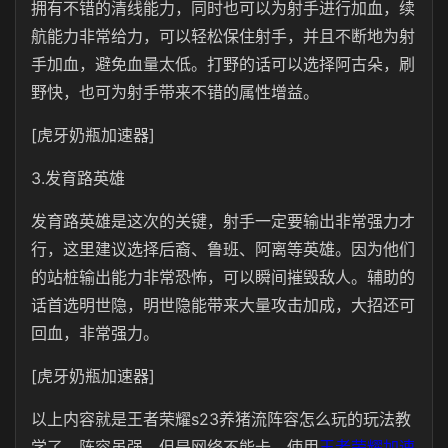
拥有不错的清线能力，同时也可以为射手进行加血，续
航能力非常给力，可以轻松保住射手，并且不断地为射
手加血，避免血量太低。打野的话可以选择阿古朵，刷
野快，也可为射手带来不错的属性增益。
[虎牙奶瓶加速器]
3.发育路英雄
发育路英雄是这次的关键，射手一定要输出非常强力才
行，这里建议选择后裔、鲁班、阿离等英雄。因为他们
的站桩输出能力非常恐怖，可以瞬间摧毁敌人。辅助的
话首选明世隐，明世隐能带来大量攻击加成，大招还可
回血，非常强力。
[虎牙奶瓶加速器]
以上内容就是王者荣耀s23养猪流阵容怎么玩的玩法教
学了，阵容虽强，但是网络不能卡。使用
王者荣耀加速