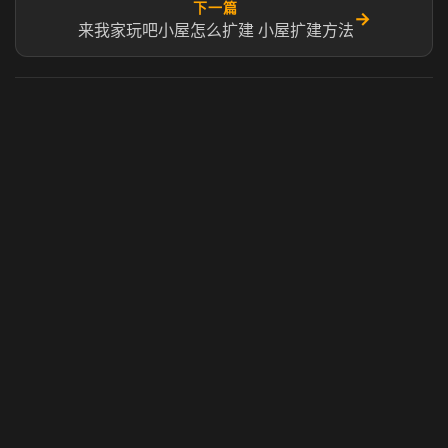
下一篇
→
来我家玩吧小屋怎么扩建 小屋扩建方法
虎牙奶瓶加速器
玩 Steam 用奶瓶 - 关键时刻奶你一口
© 2025 虎牙奶瓶加速器|广州虎牙信息科技有限公司. 保留