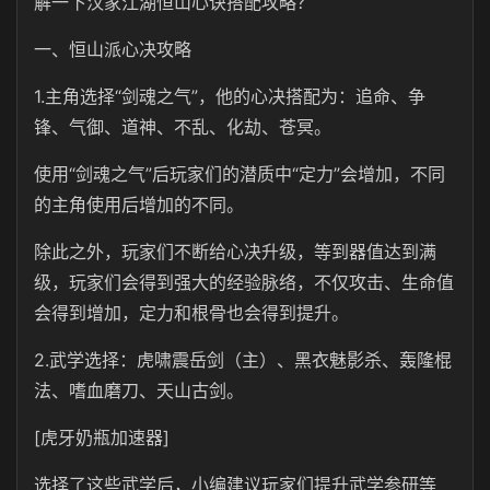
解一下汉家江湖恒山心诀搭配攻略？
一、恒山派心决攻略
1.主角选择“剑魂之气”，他的心决搭配为：追命、争
锋、气御、道神、不乱、化劫、苍冥。
使用“剑魂之气”后玩家们的潜质中“定力”会增加，不同
的主角使用后增加的不同。
除此之外，玩家们不断给心决升级，等到器值达到满
级，玩家们会得到强大的经验脉络，不仅攻击、生命值
会得到增加，定力和根骨也会得到提升。
2.武学选择：虎啸震岳剑（主）、黑衣魅影杀、轰隆棍
法、嗜血磨刀、天山古剑。
[虎牙奶瓶加速器]
选择了这些武学后，小编建议玩家们提升武学参研等