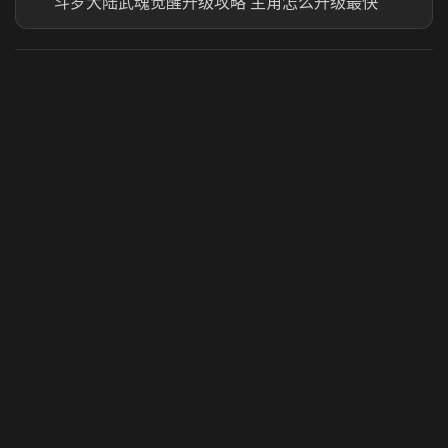
斗罗大陆武魂觉醒升级攻略 主角怎么升级最快
虎牙奶瓶加速器
玩 Steam 用奶瓶 - 关键时刻奶你一口
© 2025 虎牙奶瓶加速器|广州虎牙信息科技有限公司. 保留
所有权利.