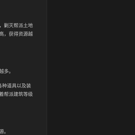
，剿灭帮派土地
高，获得资源越
越多。
各种道具以及装
着帮派建筑等级
源。