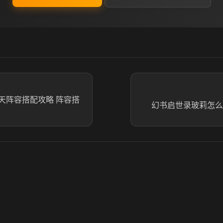
天阵容搭配攻略 阵容搭
幻书启世录玻莉怎么