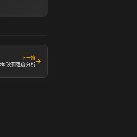
下一篇
→
样 玻莉强度分析