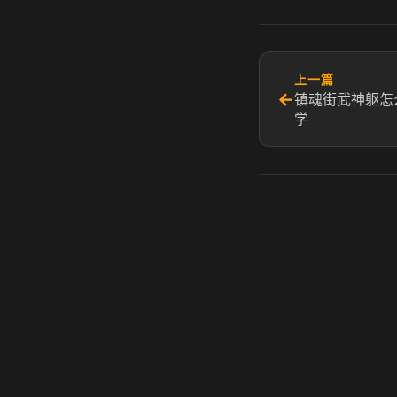
上一篇
←
镇魂街武神躯怎
学