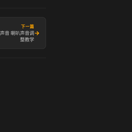
下一篇
→
声音 喇叭声音调
整教学