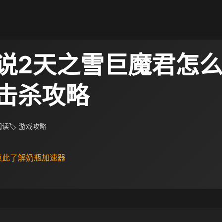
说2天之雪巨魔君怎么
击杀攻略
 阅读
🏷 游戏攻略
 点此了解奶瓶加速器