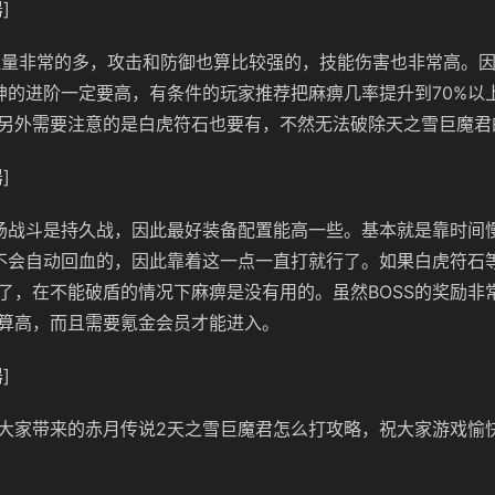
]
的血量非常的多，攻击和防御也算比较强的，技能伤害也非常高。
元神的进阶一定要高，有条件的玩家推荐把麻痹几率提升到70%以
另外需要注意的是白虎符石也要有，不然无法破除天之雪巨魔君
]
场战斗是持久战，因此最好装备配置能高一些。基本就是靠时间
是不会自动回血的，因此靠着这一点一直打就行了。如果白虎符石
了，在不能破盾的情况下麻痹是没有用的。虽然BOSS的奖励非
算高，而且需要氪金会员才能进入。
]
大家带来的赤月传说2天之雪巨魔君怎么打攻略，祝大家游戏愉