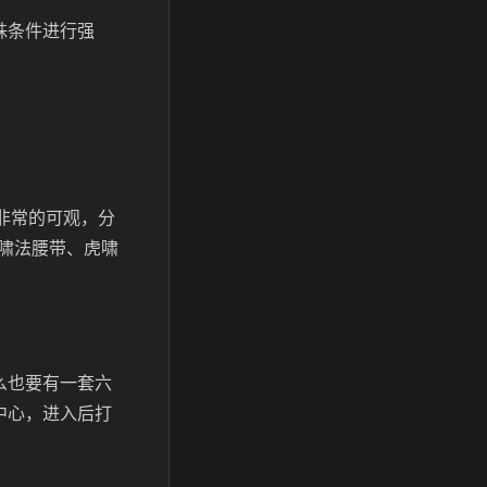
殊条件进行强
也非常的可观，分
啸法腰带、虎啸
么也要有一套六
中心，进入后打