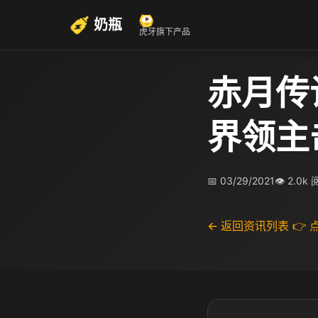
奶瓶
虎牙旗下产品
赤月传
界领主
📅 03/29/2021
👁 2.0k
← 返回资讯列表
👉