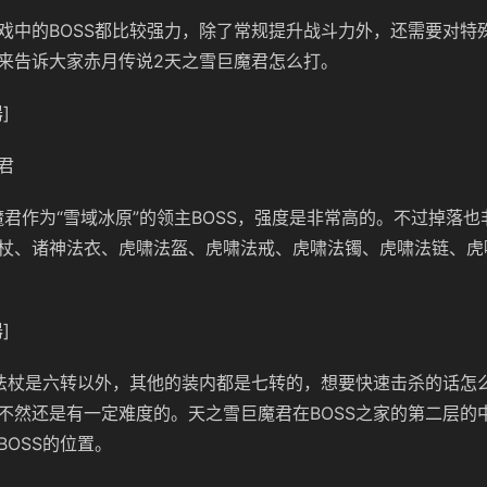
戏中的BOSS都比较强力，除了常规提升战斗力外，还需要对特
来告诉大家赤月传说2天之雪巨魔君怎么打。
]
君
魔君作为“雪域冰原”的领主BOSS，强度是非常高的。不过掉落
杖、诸神法衣、虎啸法盔、虎啸法戒、虎啸法镯、虎啸法链、虎
]
法杖是六转以外，其他的装内都是七转的，想要快速击杀的话怎
不然还是有一定难度的。天之雪巨魔君在BOSS之家的第二层的
BOSS的位置。