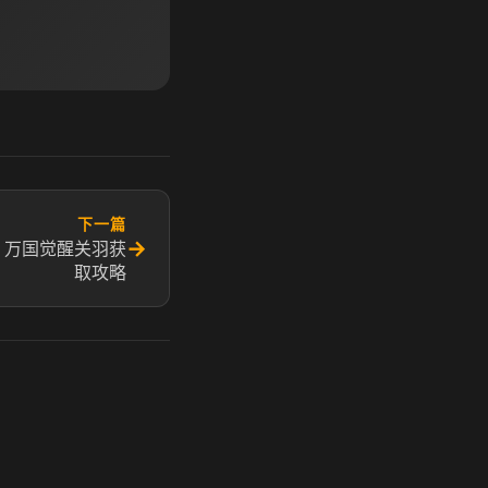
下一篇
→
 万国觉醒关羽获
取攻略