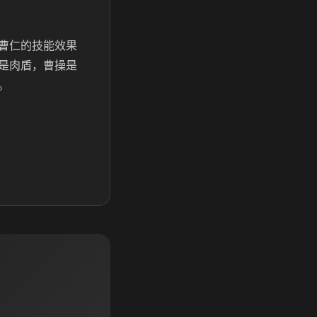
曹仁的技能效果
是肉盾，曹操是
。