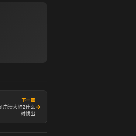
下一篇
→
 崩溃大陆2什么
时候出