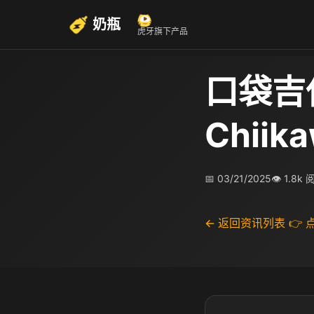
奶瓶
虎牙旗下产品
口袋吉
Chii
📅 03/21/2025
👁 1.8k
← 返回资讯列表
👉