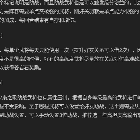
个标记说明是助战，而且助战武将也是可以触发缘分增益的，比
方是阵容需要单点突破强的武将，刚好关羽就是单点能力很强的
的加成，每回合结束有自疗和增伤。
]
，每单个武将每天只能使用一次（提升好友关系可以借2次），
度不是很高的时候，好有的高练度武将尽量放在关底对付高难敌
以获得苍岩石奖励。
]
2枭之歌助战武将也有属性压制，根据自身等级最高的武将进行
些不受影响。至于哪些武将可以设置给好友助战，这个则需要从
到助战设置，可以手动设置3位助战，推荐选一些高坦度高输出