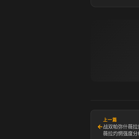
上一篇
←
战双帕弥什薇拉
薇拉灼惘强度分