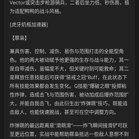
Vector或突击步枪游骑兵，二者后坐力低、秒伤高，极
为适配鸭鸭的战斗风格。
[虎牙奶瓶加速器]
【罪枭】
兼具伤害、控制、减伤、易伤与范围打击的全能型角
色。他的两大被动赋予他更强的生存与战斗能力，其一
是自带减伤，虽幅度不大，但关键时刻可能救命；其二
是释放任意技能后可获得“惩戒之冠”Buff，在此状态下
所有技能效果都会发生变化。Q技能“爆破之眼”投掷粘
性炸弹，造成击飞与范围伤害，被动加成后爆炸范围扩
大，并能自我击飞，由此衍生出“炸弹跳”技巧，既能追
击敌人，也能快速脱战，甚至可在空中调整方向。
炸弹跳的最远距离是“滑跳滑”——炸飞瞬间接滑铲可跃
至更远位置，实战中能帮助罪枭抵达一些敌人意想不到