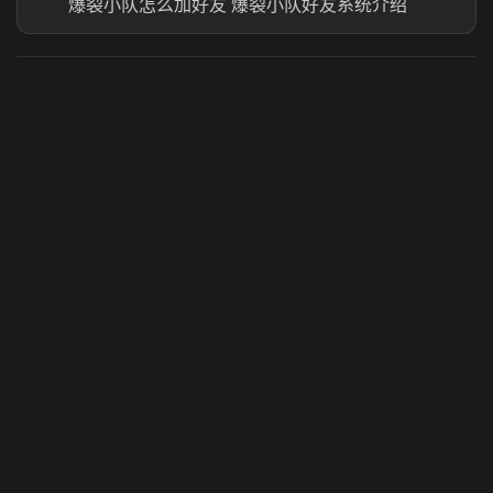
爆裂小队怎么加好友 爆裂小队好友系统介绍
虎牙奶瓶加速器
玩 Steam 用奶瓶 - 关键时刻奶你一口
© 2025 虎牙奶瓶加速器|广州虎牙信息科技有限公司. 保留
所有权利.