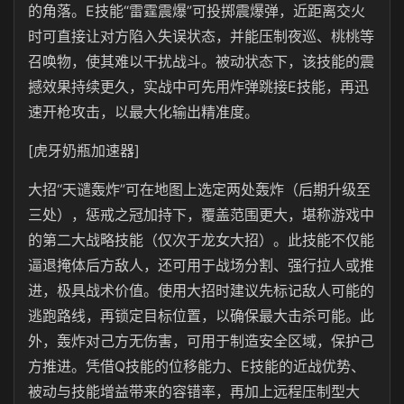
的角落。E技能“雷霆震爆”可投掷震爆弹，近距离交火
时可直接让对方陷入失误状态，并能压制夜巡、桃桃等
召唤物，使其难以干扰战斗。被动状态下，该技能的震
撼效果持续更久，实战中可先用炸弹跳接E技能，再迅
速开枪攻击，以最大化输出精准度。
[虎牙奶瓶加速器]
大招“天谴轰炸”可在地图上选定两处轰炸（后期升级至
三处），惩戒之冠加持下，覆盖范围更大，堪称游戏中
的第二大战略技能（仅次于龙女大招）。此技能不仅能
逼退掩体后方敌人，还可用于战场分割、强行拉人或推
进，极具战术价值。使用大招时建议先标记敌人可能的
逃跑路线，再锁定目标位置，以确保最大击杀可能。此
外，轰炸对己方无伤害，可用于制造安全区域，保护己
方推进。凭借Q技能的位移能力、E技能的近战优势、
被动与技能增益带来的容错率，再加上远程压制型大