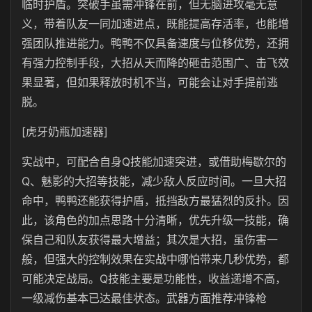
临时护盾。突破手虽需冲锋在前，但无脑进攻毫无意
义，带着队友一同加速进点，既能提高存活率，也能增
强团队推进能力。鸭鸭不仅具备速度与位移优势，还拥
有强力控制手段，大招从天而降的砸击范围广、击飞效
果显著，但如果释放时机不当，可能会让对手提前逃
脱。
[虎牙奶瓶加速器]
实战中，可配合自身Q技能加速突进，或借助梅歇尔的
Q、魅影的大招等技能，减少敌人反应时间。一旦大招
命中，鸭鸭还能获得护盾，抵挡敌方最猛烈的反扑。因
此，该角色的加点思路十分清晰，优先升级一技能，确
保自己和队友获得最大增益；其次是大招，虽伤害一
般，但强大的控制效果在实战中哪怕带来几秒优势，都
可能决定战局。Q技能主要是功能性，收益递增不高，
一级减伤基本已达最佳状态。武器方面推荐冲锋枪