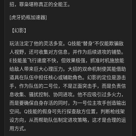
招，罪枭堪称真正的全能王。
[虎牙奶瓶加速器]
【幻影】
玩法注定了他的灵活多变。Q技能“替身”不仅能欺骗敌
人视野，还可收集对方信息，并作为后续进攻的铺垫。
E技能虽飞行速度不快，但效果极强，抓准时机施放能
给敌人带来巨大心理压力。大招的双命机制使其能借助
道具在队伍中担任核心或辅助角色。幻影的定位是游击
手，作为队伍的二号位，不是正面突击手，而是负责信
息收集、骚扰控制、协同进攻。他不应吸引过多火力，
而是要确保自身存活的同时，为一号位主攻手创造输出
空间。Q技能的假身可先行探查敌方位置，判断枪线架
设方向，从而帮助队伍制定进攻策略，这才是合理的运
用方式。